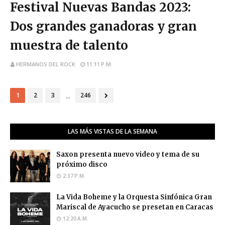
Festival Nuevas Bandas 2023:
Dos grandes ganadoras y gran
muestra de talento
HERMANOS DEL ROCK
11:11 P.M.
...
1
2
3
246
LAS MÁS VISTAS DE LA SEMANA
Saxon presenta nuevo video y tema de su
próximo disco
2:37 P.M.
La Vida Boheme y la Orquesta Sinfónica Gran
Mariscal de Ayacucho se presetan en Caracas
12:20 A.M.