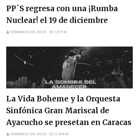
rockvenezolano
PP´S regresa con una ¡Rumba
Nuclear! el 19 de diciembre
HERMANOS DEL ROCK
3:21 P.M.
rock venezolano
La Vida Boheme y la Orquesta
Sinfónica Gran Mariscal de
Ayacucho se presetan en Caracas
HERMANOS DEL ROCK
12:20 A.M.