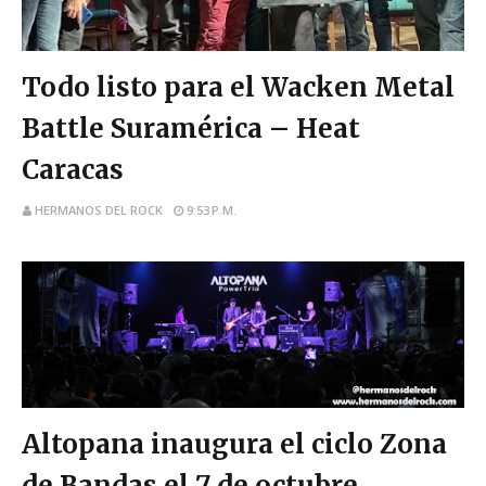
wacken metal battle
Todo listo para el Wacken Metal
Battle Suramérica – Heat
Caracas
HERMANOS DEL ROCK
9:53 P.M.
zona nuevas bandas
Altopana inaugura el ciclo Zona
de Bandas el 7 de octubre