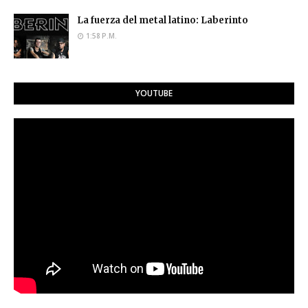
La fuerza del metal latino: Laberinto
1:58 P.M.
YOUTUBE