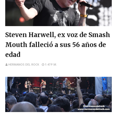
steven hardwell
Steven Harwell, ex voz de Smash
Mouth falleció a sus 56 años de
edad
HERMANOS DEL ROCK
1:47 P.M.
venezuela