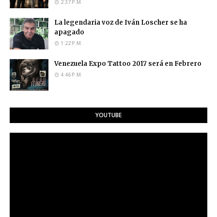
2:37 P.M.
La legendaria voz de Iván Loscher se ha
apagado
1:22 P.M.
Venezuela Expo Tattoo 2017 será en Febrero
4:46 P.M.
YOUTUBE