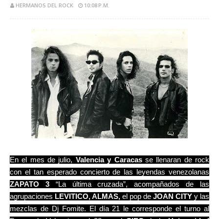
HERMANOS DEL ROCK
10:08 P.M.
En el mes de julio,
Valencia y Caracas
se llenaran de rock
con el tan esperado concierto de las leyendas venezolanas
ZAPATO 3
“La última cruzada”, acompañados de las
agrupaciones
LEVITICO, ALMAS,
el pop de
JOAN CITY
y las
mezclas de Dj Fomite. El día 21 le corresponde el turno al