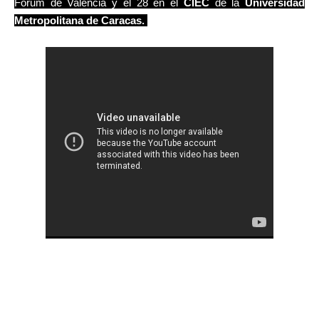
Forum de Valencia y el 28 en el
CIEC
de la
Universidad
Metropolitana de Caracas.
ZAPATO 3 es la agrupación de rock venezolana más
influyente a nivel nacional formada en los años 80,
considerada la mejor del país en su género y tras 12 años de
su separación, regresan a petición del público, preparados