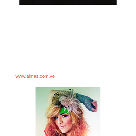
La agrupación ALMAS, será la encargada de abrir 2 de los
conciertos de Zapato 3. El pasado mes de marzo, en las
conocidas ferias de San José del estado Aragua los
integrantes de
ALMAS
también compartieron tarima en el
regreso de
Zapato 3
, logrando gran receptividad de la
fanaticada asistente. ALMAS además continua
promocionando su tema “Estrella Fugaz” incluido en su álbum
“Permiso para despegar”, disponible también en su página
web
www.almas.com.ve
y a través de iTunes.