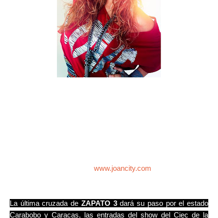
La ultima banda de las teloneras será la conocida cantante
JOAN CITY, da un giro a su indie pop con el tema ME
FASCINA, interpretado originalmente por Guillermo Dávila y
escrita por Rudy La Scala. Los arreglos son de Dj Fomite
siendo el “Italo Disco” lo que caracteriza la versión, que ya
suena en las radios venezolanas y puede descargarse a
través de su página oficial
www.joancity.com
.
La última cruzada de
ZAPATO 3
dará su paso por el estado
Carabobo y Caracas, las entradas del show del Ciec de la