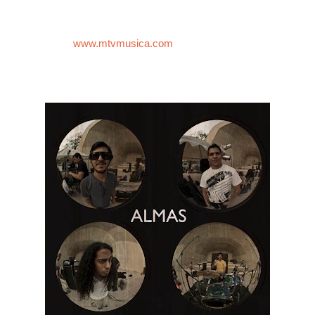
canales de video, con su cuarto álbum homónimo.
Recientemente el video RESETEO alcanzó el primer lugar en
el conteo de
www.mtvmusica.com
. Recordamos que la banda
se formó en 1996 y desde ese momento han tracendido como
una banda que ha gustado en la movida caraqueña.