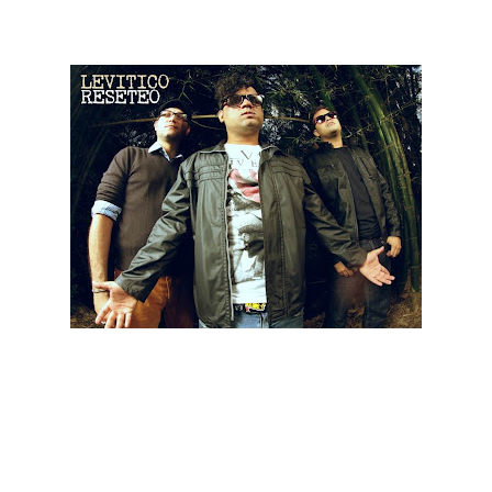
para una última cruzada.
Por su parte
LEVITICO
, promociona su cuarto disco
RESETEO
, celebrando recientemente ubicarse en los
primeros lugares de MTV con el video del mismo nombre, Los
intérpretes de
RESETEO
, se preparan para esta presentación,
al tiempo que siguen sonando en las estaciones radiales y