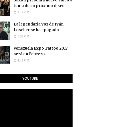
Saxon presenta nuevo video y
tema de su próximo disco
2:37 P.M.
La legendaria voz de Iván
Loscher se ha apagado
1:22 P.M.
Venezuela Expo Tattoo 2017
será en Febrero
4:46 P.M.
YOUTUBE