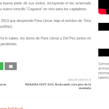
na buena parte de sus éxitos, incluyendo el tan aclamado
 nuevo sencillo "Ceguera" en vivo para los capitalinos.
a 2013 que desprende Para Llevar bajo el nombre de "Gira
mosMás).
Ya lo sabes, los duros de Para Llevar y Del Pez juntos en
perdértelo.
Somos
al mun
intern
talent
MÁS RECIENTES
racas
WARAIRA FEST 2013, Rockeando a los pies de la
montaña
os Del Rock