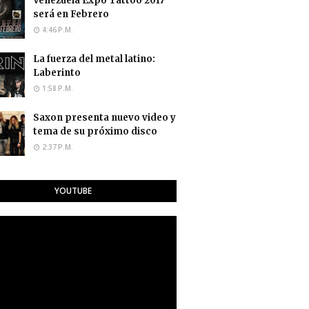
Venezuela Expo Tattoo 2017
será en Febrero
4:46 P.M.
La fuerza del metal latino:
Laberinto
1:58 P.M.
Saxon presenta nuevo video y
tema de su próximo disco
2:37 P.M.
YOUTUBE