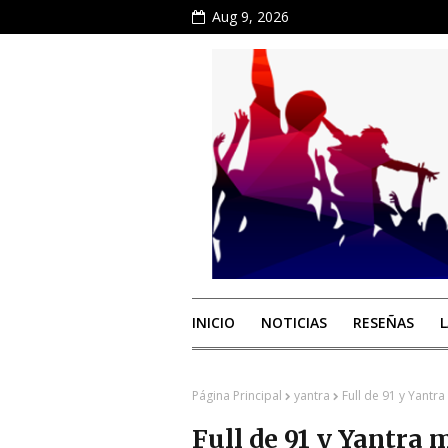
Aug 9, 2026
INICIO
NOTICIAS
RESEÑAS
Página Principal
yantra
Full de 91 y Yantr
Full de 91 y Yantra