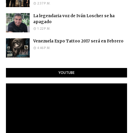
2:37 P.M.
La legendaria voz de Iván Loscher se ha
apagado
1:22 P.M.
Venezuela Expo Tattoo 2017 será en Febrero
4:46 P.M.
YOUTUBE