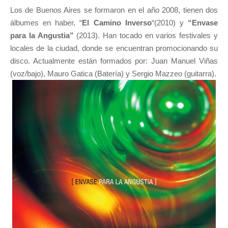
Los de Buenos Aires se formaron en el año 2008, tienen dos
álbumes en haber, “
El Camino Inverso
“(2010) y
“Envase
para la Angustia”
(2013). Han tocado en varios festivales y
locales de la ciudad, donde se encuentran promocionando su
disco. Actualmente están formados por: Juan Manuel Viñas
(voz/bajo), Mauro Gatica (Batería) y Sergio Mazzeo (guitarra).