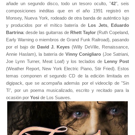
añade un segundo disco, todo un tesoro oculto, "
42
", seis
composiciones inéditas que en el año 1991 registró en
Monsey, Nueva York, rodeado de otra banda de auténtico lujo
y producidos por el mítico batería de
Los Jets
,
Eduardo
Bartrina
: desde las guitarras de
Rhett Taylor
(Ruth Copeland,
Early Warning o miembros de Grand Funk Railroad), pasando
por el bajo de
David J. Keyes
(Willy DeVille, Renaissance,
Annie Haslam), la batería de
Vinny Conigliaro
(Joe Satriani,
Joe Lynn Turner, Meat Loaf) y los teclados de
Lenny Post
(Weather Report, New York Electric Piano, Stir Fried). Estos
temas componen el segundo CD de la edición limitada en
digipack, que se acompaña además por el videoclip de "Sin
Ti", por un poema musicalizado, escrito y recitado para la
ocasión por
Yosi
de Los Suaves.