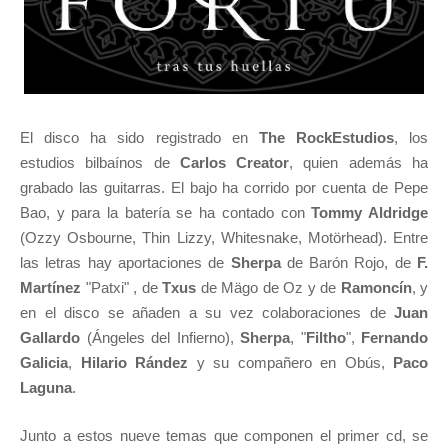
El disco ha sido registrado en
The RockEstudios
, los
estudios bilbaínos de
Carlos Creator
, quien además ha
grabado las guitarras. El bajo ha corrido por cuenta de Pepe
Bao, y para la batería se ha contado con
Tommy Aldridge
(Ozzy Osbourne, Thin Lizzy, Whitesnake, Motörhead). Entre
las letras hay aportaciones de
Sherpa
de Barón Rojo, de
F.
Martínez
"Patxi" , de
Txus
de Mägo de Oz y de
Ramoncín
, y
en el disco se añaden a su vez colaboraciones de
Juan
Gallardo
(Ángeles del Infierno),
Sherpa
, "
Filtho
",
Fernando
Galicia
,
Hilario Rández
y su compañero en Obús,
Paco
Laguna
.
Junto a estos nueve temas que componen el primer cd, se