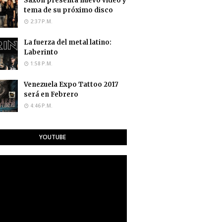
Saxon presenta nuevo video y
tema de su próximo disco
2:37 P.M.
La fuerza del metal latino:
Laberinto
1:58 P.M.
Venezuela Expo Tattoo 2017
será en Febrero
4:46 P.M.
YOUTUBE