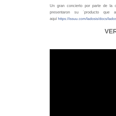
Un gran concierto por parte de la 
presentaron su ´producto que a
aquí
https://issuu.com/ladosis/docs/lad
VE