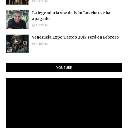
2:37 P.M.
La legendaria voz de Iván Loscher se ha
apagado
1:22 P.M.
Venezuela Expo Tattoo 2017 será en Febrero
4:46 P.M.
YOUTUBE