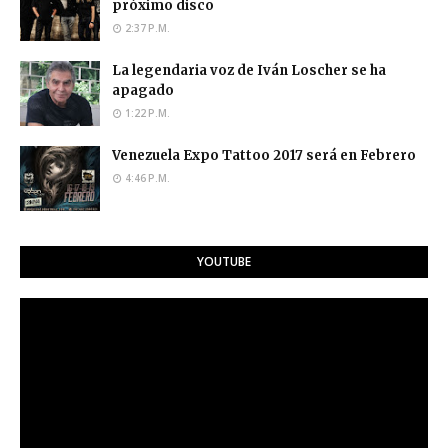
próximo disco
2:37 P.M.
La legendaria voz de Iván Loscher se ha
apagado
1:22 P.M.
Venezuela Expo Tattoo 2017 será en Febrero
4:46 P.M.
YOUTUBE