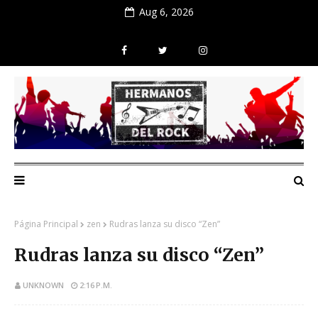
Aug 6, 2026
Página Principal
zen
Rudras lanza su disco “Zen”
Rudras lanza su disco “Zen”
UNKNOWN
2:16 P.M.