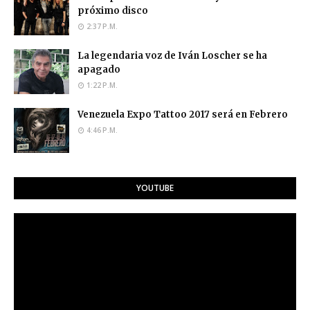
próximo disco
2:37 P.M.
La legendaria voz de Iván Loscher se ha
apagado
1:22 P.M.
Venezuela Expo Tattoo 2017 será en Febrero
4:46 P.M.
YOUTUBE