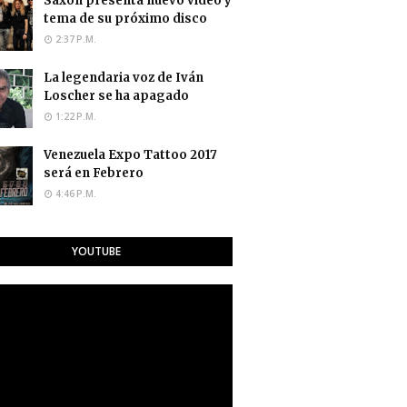
Saxon presenta nuevo video y
tema de su próximo disco
2:37 P.M.
La legendaria voz de Iván
Loscher se ha apagado
1:22 P.M.
Venezuela Expo Tattoo 2017
será en Febrero
4:46 P.M.
YOUTUBE