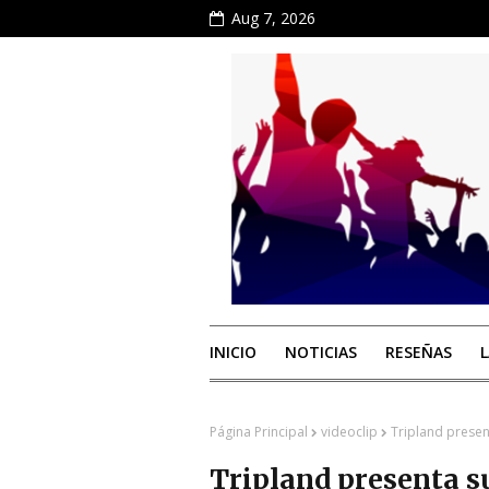
Aug 7, 2026
INICIO
NOTICIAS
RESEÑAS
Página Principal
videoclip
Tripland presen
Tripland presenta s