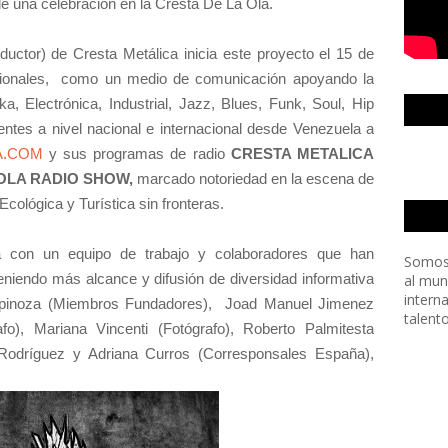
de una celebración en la Cresta De La Ola.
ductor) de Cresta Metálica inicia este proyecto el 15 de
sionales, como un medio de comunicación apoyando la
, Electrónica, Industrial, Jazz, Blues, Funk, Soul, Hip
ntes a nivel nacional e internacional desde Venezuela a
A.COM
y sus programas de radio
CRESTA METALICA
 OLA RADIO SHOW,
marcado notoriedad en la escena de
Ecológica y Turística sin fronteras.
 con un equipo de trabajo y colaboradores que han
Somos
eniendo más alcance y difusión de diversidad informativa
al mun
intern
spinoza (Miembros Fundadores), Joad Manuel Jimenez
talent
fo), Mariana Vincenti (Fotógrafo), Roberto Palmitesta
 Rodríguez y Adriana Curros (Corresponsales España),