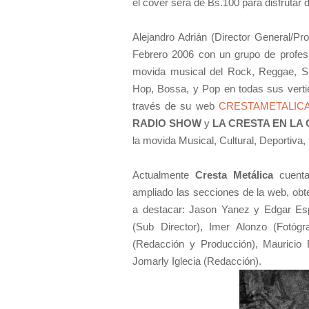
el cover será de Bs.100 para disfrutar 
Alejandro Adrián (Director General/Pro
Febrero 2006 con un grupo de profe
movida musical del Rock, Reggae, Ska
Hop, Bossa, y Pop en todas sus vertie
través de su web
CRESTAMETALIC
RADIO SHOW
y
LA CRESTA EN LA
la movida Musical, Cultural, Deportiva, 
Actualmente
Cresta Metálica
cuenta
ampliado las secciones de la web, obt
a destacar: Jason Yanez y Edgar E
(Sub Director), Imer Alonzo (Fotógra
(Redacción y Producción), Mauricio
Jomarly Iglecia (Redacción).