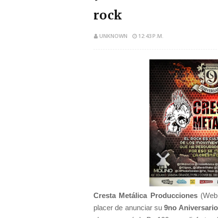
rock
UNKNOWN
12:43 P.M.
Cresta Metálica Producciones
(Web,
placer de anunciar su
9no Aniversari