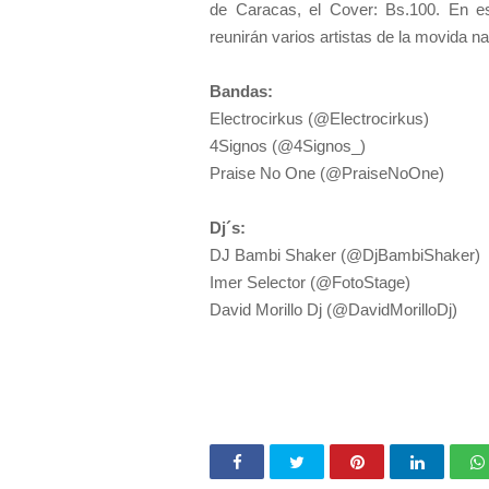
de Caracas, el Cover: Bs.100. En es
reunirán varios artistas de la movida na
Bandas:
Electrocirkus (@Electrocirkus)
4Signos (@4Signos_)
Praise No One (@PraiseNoOne)
Dj´s:
DJ Bambi Shaker (@DjBambiShaker)
Imer Selector (@FotoStage)
David Morillo Dj (@DavidMorilloDj)