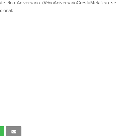
te 9no Aniversario (#9noAniversarioCrestaMetalica) se
cional: