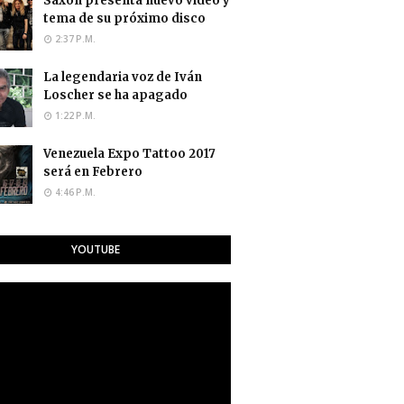
Saxon presenta nuevo video y
tema de su próximo disco
2:37 P.M.
La legendaria voz de Iván
Loscher se ha apagado
1:22 P.M.
Venezuela Expo Tattoo 2017
será en Febrero
4:46 P.M.
YOUTUBE