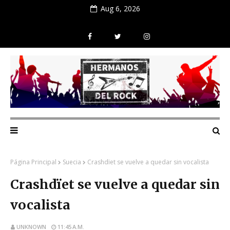
Aug 6, 2026
Página Principal
Suecia
Crashdïet se vuelve a quedar sin vocalista
Crashdïet se vuelve a quedar sin
vocalista
UNKNOWN
11:45 A.M.