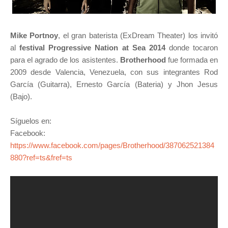
Mike Portnoy
, el gran baterista (ExDream Theater) los invitó
al
festival Progressive Nation at Sea 2014
donde tocaron
para el agrado de los asistentes.
Brotherhood
fue formada en
2009 desde Valencia, Venezuela, con sus integrantes Rod
García (Guitarra), Ernesto García (Bateria) y Jhon Jesus
(Bajo).
Síguelos en:
Facebook:
https://www.facebook.com/pages/Brotherhood/387062521384
880?ref=ts&fref=ts