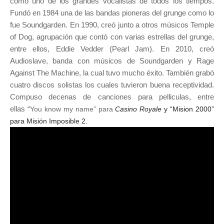
como uno de los grandes vocalistas de todos los tiempos.
Fundó en 1984 una de las bandas pioneras del grunge como lo
fue Soundgarden. En 1990, creó junto a otros músicos Temple
of Dog, agrupación que contó con varias estrellas del grunge,
entre ellos, Eddie Vedder (Pearl Jam). En 2010, creó
Audioslave, banda con músicos de Soundgarden y Rage
Against The Machine, la cual tuvo mucho éxito. También grabó
cuatro discos solistas los cuales tuvieron buena receptividad.
Compuso decenas de canciones para pelliculas, entre
ellas
“
You know my name” para
Casino Royale
y “Mision 2000”
para Misión Imposible 2.