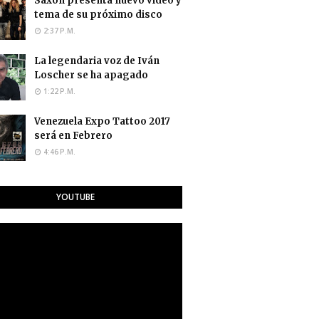
Saxon presenta nuevo video y
tema de su próximo disco
2:37 P.M.
La legendaria voz de Iván
Loscher se ha apagado
1:22 P.M.
Venezuela Expo Tattoo 2017
será en Febrero
4:46 P.M.
YOUTUBE