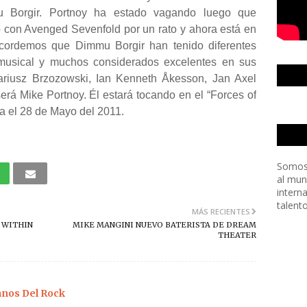
 Borgir. Portnoy ha estado vagando luego que
 con Avenged Sevenfold por un rato y ahora está en
Recordemos que Dimmu Borgir han tenido diferentes
a musical y muchos considerados excelentes en sus
ariusz Brzozowski, Ian Kenneth Åkesson, Jan Axel
rá Mike Portnoy. Él estará tocando en el “Forces of
a el 28 de Mayo del 2011.
Somos
al mun
intern
talent
MÁS RECIENTES
 WITHIN
MIKE MANGINI NUEVO BATERISTA DE DREAM
THEATER
os Del Rock