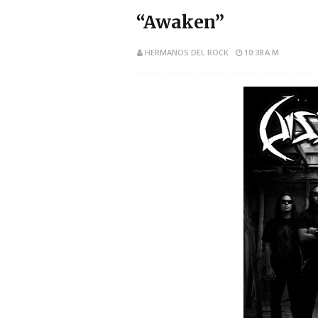
“Awaken”
HERMANOS DEL ROCK
10:38 A.M.