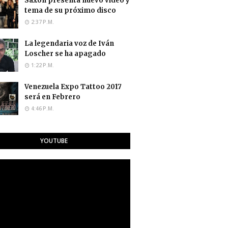
Saxon presenta nuevo video y
tema de su próximo disco
2:37 P.M.
La legendaria voz de Iván
Loscher se ha apagado
1:22 P.M.
Venezuela Expo Tattoo 2017
será en Febrero
4:46 P.M.
YOUTUBE