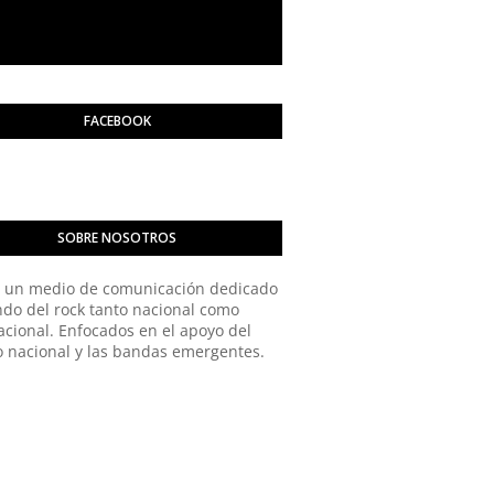
FACEBOOK
SOBRE NOSOTROS
 un medio de comunicación dedicado
do del rock tanto nacional como
acional. Enfocados en el apoyo del
o nacional y las bandas emergentes.