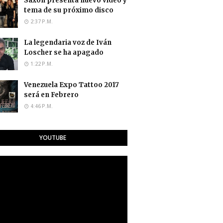
Saxon presenta nuevo video y
tema de su próximo disco
2:37 P.M.
La legendaria voz de Iván
Loscher se ha apagado
1:22 P.M.
Venezuela Expo Tattoo 2017
será en Febrero
4:46 P.M.
YOUTUBE