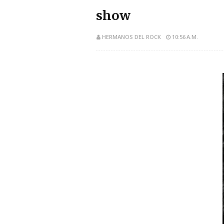
show
HERMANOS DEL ROCK
10:56 A.M.