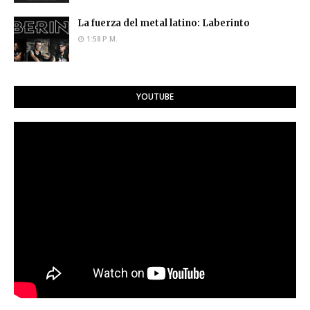
La fuerza del metal latino: Laberinto
1:58 P.M.
YOUTUBE