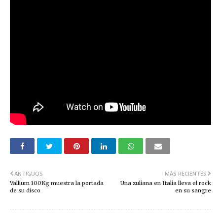
ANTIGUOS
MÁS RECIENTES
Vallium 100Kg muestra la portada
Una zuliana en Italia lleva el rock
de su disco
en su sangre