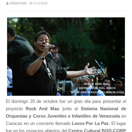
UNKNOWN
11:27 A.M.
El domingo 20 de octubre fue un gran día para presentar el
proyecto
Rock And Mau
junto al
Sistema Nacional de
Orquestas y Coros Juveniles e Infantiles de Venezuela
en
Caracas en un concierto llamado
Locos Por La Paz
. El lugar
fue en los espacios abiertos del
Centro Cultural BOD-CORP