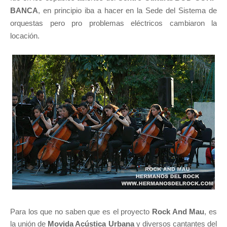
BANCA
, en principio iba a hacer en la Sede del Sistema de
orquestas pero pro problemas eléctricos cambiaron la
locación.
Para los que no saben que es el proyecto
Rock And Mau
, es
la unión de
Movida Acústica Urbana
y diversos cantantes del