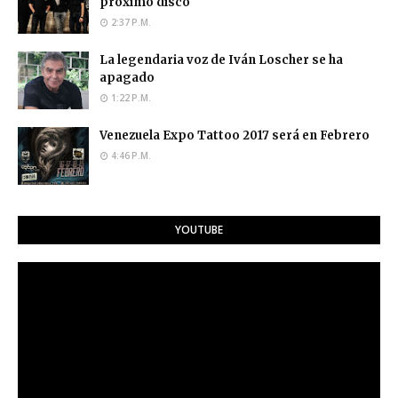
próximo disco
2:37 P.M.
La legendaria voz de Iván Loscher se ha
apagado
1:22 P.M.
Venezuela Expo Tattoo 2017 será en Febrero
4:46 P.M.
YOUTUBE