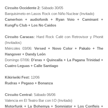
Circuito Occidente 2:
Sábado 30/05
Barquisimeto en Lasos Rock con ​Niño Nuclear (Invitado)
Camerhon + audiofonik + Ryan Voio + Caminant +
KungFu Club + Los No Caidos
Circuito Caracas:
Hard Rock Café con Retrovisor y Phonit
(Invitados)
Miércoles 03/06:
Versed + Novo Color + Pakalo + The
Hangover + Dandy León
Domingo 07/06:
D'eras + Quincalla + La Pagana Trinidad +
Cuatro Leguas + Calle Santiago
​​Kikiriwiki Fest:
12/06
Rudras + Pegaso + Bonanza
Circuito Central:
Sábado 06/06
Valencia en El Teatro Bar con I:O​ (Invitado)
Motorfunk + La Bohemya + Somniator + Los Confleis +