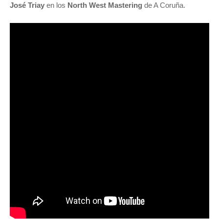
José Triay
en los
North West Mastering
de A Coruña.