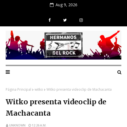
Aug 9, 2026
Página Principal
witko
Witko presenta videoclip de Machacanta
Witko presenta videoclip de
Machacanta
UNKNOWN
12:26 A.M.