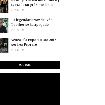
Saxon presenta nuevo video y
tema de su próximo disco
2:37 P.M.
La legendaria voz de Iván
Loscher se ha apagado
1:22 P.M.
Venezuela Expo Tattoo 2017
será en Febrero
4:46 P.M.
YOUTUBE