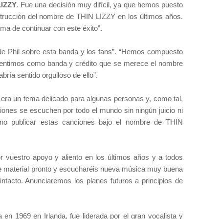
LIZZY
. Fue una decisión muy difícil, ya que hemos puesto
trucción del nombre de THIN LIZZY en los últimos años.
rma de continuar con este éxito”.
 de Phil sobre esta banda y los fans”. “Hemos compuesto
sentimos como banda y crédito que se merece el nombre
ría sentido orgulloso de ello”.
era un tema delicado para algunas personas y, como tal,
ones se escuchen por todo el mundo sin ningún juicio ni
o no publicar estas canciones bajo el nombre de THIN
r vuestro apoyo y aliento en los últimos años y a todos
e material pronto y escucharéis nueva música muy buena
ntacto. Anunciaremos los planes futuros a principios de
n 1969 en Irlanda, fue liderada por el gran vocalista y