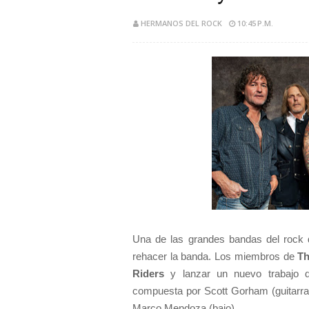
HERMANOS DEL ROCK
10:45 P.M.
Una de las grandes bandas del rock 
rehacer la banda. Los miembros de
Th
Riders
y lanzar un nuevo trabajo di
compuesta por Scott Gorham (guitarr
Marco Mendoza (bajo).