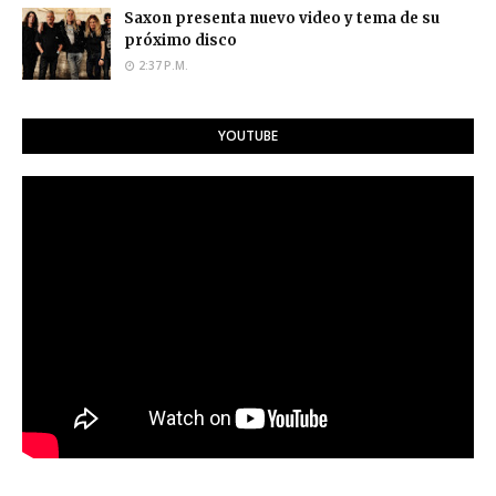
Saxon presenta nuevo video y tema de su
próximo disco
2:37 P.M.
YOUTUBE