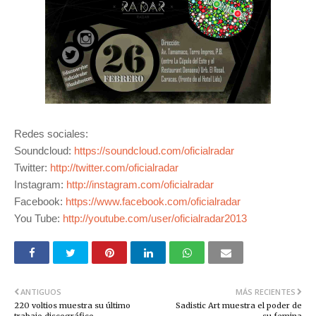
Redes sociales:
Soundcloud:
https://soundcloud.com/oficialradar
Twitter:
http://twitter.com/oficialradar
Instagram:
http://instagram.com/oficialradar
Facebook:
https://www.facebook.com/oficialradar
You Tube:
http://youtube.com/user/oficialradar2013
ANTIGUOS
MÁS RECIENTES
220 voltios muestra su último
Sadistic Art muestra el poder de