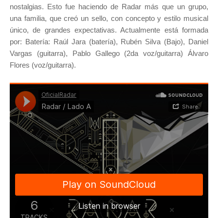
nostalgias. Esto fue haciendo de Radar más que un grupo,
una familia, que creó un sello, con concepto y estilo musical
único, de grandes expectativas. Actualmente está formada
por: Batería: Raúl Jara (batería), Rubén Silva (Bajo), Daniel
Vargas (guitarra), Pablo Gallego (2da voz/guitarra) Álvaro
Flores (voz/guitarra).