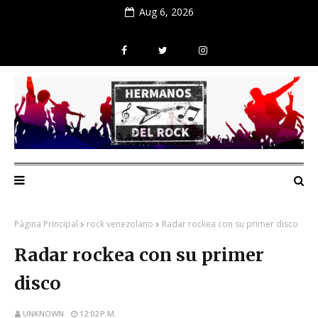
Aug 6, 2026
Página Principal
rock venezolano
Radar rockea con su primer disco
Radar rockea con su primer
disco
UNKNOWN
12:02 P.M.