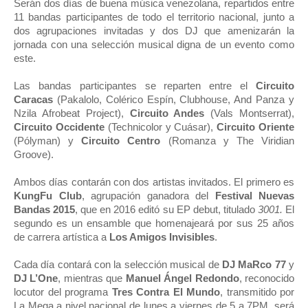
Serán dos días de buena música venezolana, repartidos entre
11 bandas participantes de todo el territorio nacional, junto a
dos agrupaciones invitadas y dos DJ que amenizarán la
jornada con una selección musical digna de un evento como
este.
Las bandas participantes se reparten entre el
Circuito
Caracas
(Pakalolo, Colérico Espín, Clubhouse, And Panza y
Nzila Afrobeat Project),
Circuito Andes
(Vals Montserrat),
Circuito Occidente
(Technicolor y Cuásar),
Circuito Oriente
(Pólyman) y
Circuito Centro
(Romanza y The Viridian
Groove).
Ambos días contarán con dos artistas invitados. El primero es
KungFu Club
, agrupación ganadora del
Festival Nuevas
Bandas 2015
, que en 2016 editó su EP debut, titulado
3001.
El
segundo es un ensamble que homenajeará por sus 25 años
de carrera artística a
Los Amigos Invisibles
.
Cada día contará con la selección musical de
DJ MaRco 77
y
DJ L’One
, mientras que
Manuel Ángel Redondo
, reconocido
locutor del programa
Tres Contra El Mundo
, transmitido por
La Mega a nivel nacional de lunes a viernes de 5 a 7PM, será