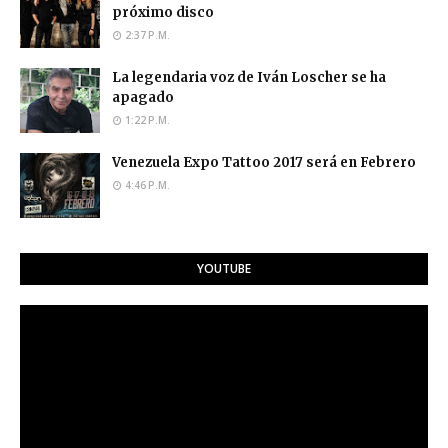
próximo disco
2:37 P.M.
La legendaria voz de Iván Loscher se ha
apagado
1:22 P.M.
Venezuela Expo Tattoo 2017 será en Febrero
4:46 P.M.
YOUTUBE