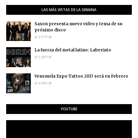
LAS MÁS VISTAS DE LA SEMANA
Saxon presenta nuevo video y tema de su
próximo disco
2:37 P.M.
La fuerza del metal latino: Laberinto
1:58 P.M.
Venezuela Expo Tattoo 2017 será en Febrero
4:46 P.M.
YOUTUBE